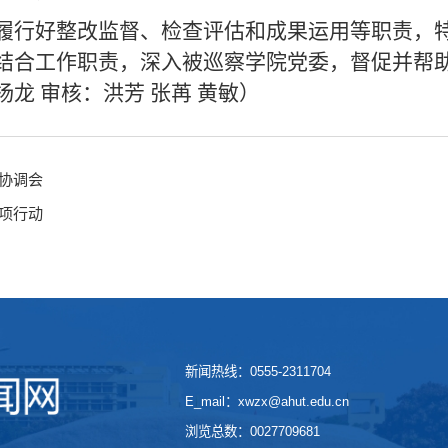
履行好整改监督、检查评估和成果运用等职责，
结合工作职责，深入被巡察学院党委，督促并帮
龙 审核：洪芳 张苒 黄敏）
协调会
项行动
新闻热线：0555-2311704
E_mail：xwzx@ahut.edu.cn
浏览总数：
0027709681