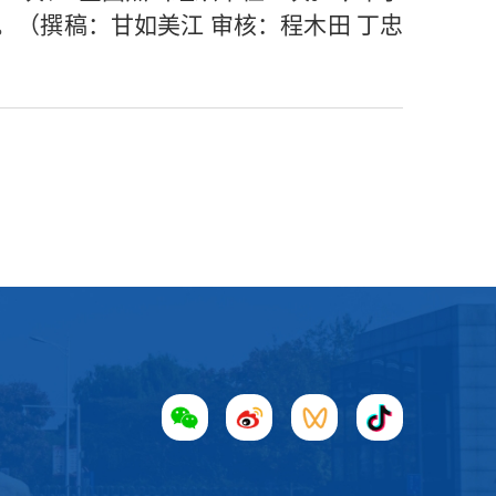
。（撰稿：甘如美江 审核：程木田 丁忠