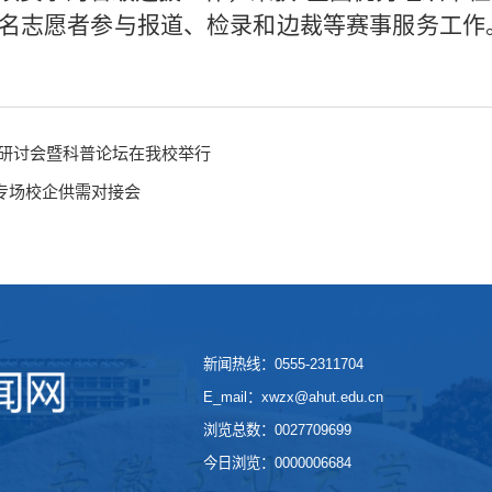
余名志愿者参与报道、检录和边裁等赛事服务工作
标准研讨会暨科普论坛在我校举行
专场校企供需对接会
新闻热线：0555-2311704
E_mail：xwzx@ahut.edu.cn
浏览总数：
0027709699
今日浏览：
0000006684