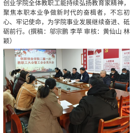
创业学院全体教职工能持续弘扬教育家精神，
聚焦本职本业争做新时代的奋楫者，不忘初
心、牢记使命，为学院事业发展继续奋进、砥
砺前行。(撰稿：邬宗鹏 李苹 审核：黄仙山 林
颖）